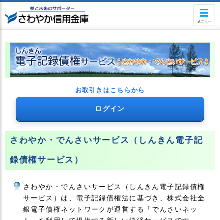
ヘ
ッ
ダ
メ
ニ
ュ
ー
へ
お取引きはこちらから
ジ
ャ
ログイン
ン
プ
さわやか・でんさいサービス（しんきん電子記
録債権サービス）
さわやか・でんさいサービス（しんきん電子記録債権
サービス）は、電子記録債権法に基づき、株式会社全
銀電子債権ネットワークが運営する「でんさいネッ